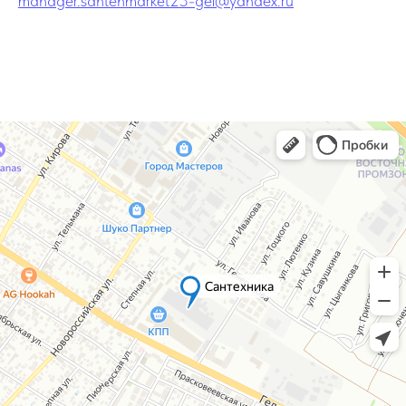
manager.santehmarket23-gel@yandex.ru