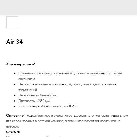
Air 34
Характеристики:
Флизелин с флоковым покрытием и дополнительным износостойким
покрытием.
Не боится повышенной влажности, попадания воды и различных
загрязнений.
Экологически безопасен.
Плотность - 280 г/м².
Класс пожарной безопасности - КМ5.
Описание:
Гладкая фактура и экологичность делают этот материал идеальным
для использования в детской комнате, а лёгкий вес позволяет клеить его на
потолок.
СРОКИ: