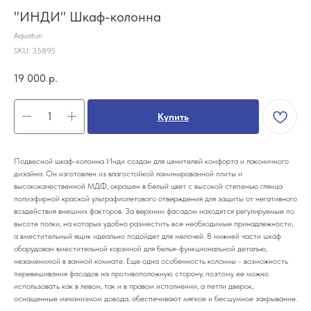
"ИНДИ" Шкаф-колонна
Aquaton
SKU:
35895
19 000
р.
Купить
Подвесной шкаф-колонна Инди создан для ценителей комфорта и лаконичного
дизайна. Он изготовлен из влагостойкой ламинированной плиты и
высококачественной МДФ, окрашен в белый цвет с высокой степенью глянца
полиэфирной краской ультрафиолетового отверждения для защиты от негативного
воздействия внешних факторов. За верхним фасадом находятся регулируемые по
высоте полки, на которых удобно разместить все необходимые принадлежности,
а вместительный ящик идеально подойдет для мелочей. В нижней части шкаф
оборудован вместительной корзиной для белья-функциональной деталью,
незаменимой в ванной комнате. Еще одна особенность колонны - возможность
перевешивания фасадов на противоположную сторону, поэтому ее можно
использовать как в левом, так и в правом исполнении, а петли дверок,
оснащенные механизмом довода, обеспечивают мягкое и бесшумное закрывание.